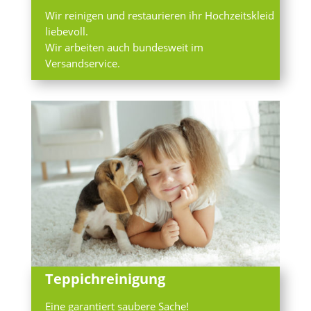
Wir reinigen und restaurieren ihr Hochzeitskleid
liebevoll.
Wir arbeiten auch bundesweit im
Versandservice.
Teppichreinigung
Eine garantiert saubere Sache!